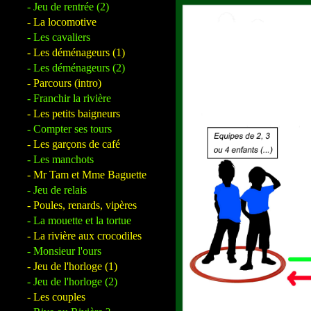
- Jeu de rentrée (2)
- La locomotive
- Les cavaliers
- Les déménageurs (1)
- Les déménageurs (2)
- Parcours (intro)
- Franchir la rivière
- Les petits baigneurs
- Compter ses tours
- Les garçons de café
- Les manchots
- Mr Tam et Mme Baguette
- Jeu de relais
- Poules, renards, vipères
- La mouette et la tortue
- La rivière aux crocodiles
- Monsieur l'ours
- Jeu de l'horloge (1)
- Jeu de l'horloge (2)
- Les couples