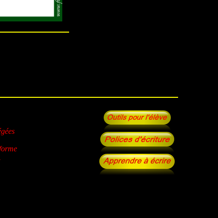
égées
 forme
.