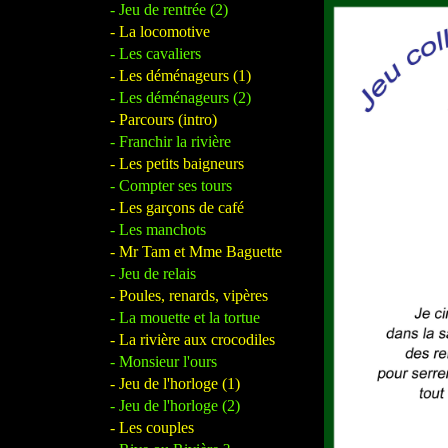
- Jeu de rentrée (2)
- La locomotive
- Les cavaliers
- Les déménageurs (1)
- Les déménageurs (2)
- Parcours (intro)
- Franchir la rivière
- Les petits baigneurs
- Compter ses tours
- Les garçons de café
- Les manchots
- Mr Tam et Mme Baguette
- Jeu de relais
- Poules, renards, vipères
- La mouette et la tortue
- La rivière aux crocodiles
- Monsieur l'ours
- Jeu de l'horloge (1)
- Jeu de l'horloge (2)
- Les couples