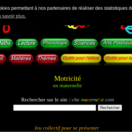
okies permettant à nos partenaires de réaliser des statistiques d
 savoir plus.
Motricité
en maternelle
Rechercher sur le site
f
i
c
h
e
-
m
a
t
e
r
n
e
l
l
e
.
com
Jeu collectif pour se présenter