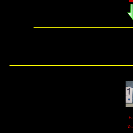
To
Vou