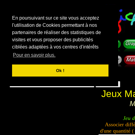
En poursuivant sur ce site vous acceptez
l'utilisation de Cookies permettant à nos
partenaires de réaliser des statistiques de
visites et vous proposer des publicités
ciblées adaptées à vos centres d'intérêts
Pour en savoir plus.
Ok !
f
i
c
h
e
-
m
a
t
e
r
n
e
l
l
e
.
com
Rechercher sur le site
Jeux M
M
Jeu d
Associer diff
d'une quantité (