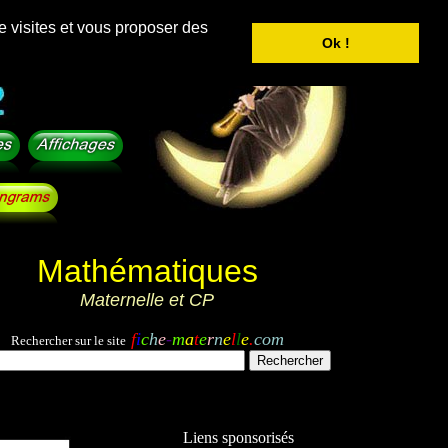
e visites et vous proposer des
Ok !
Mathématiques
Maternelle et CP
f
i
c
h
e
-
m
a
t
e
r
n
e
l
l
e
.
com
Rechercher sur le site
Liens sponsorisés