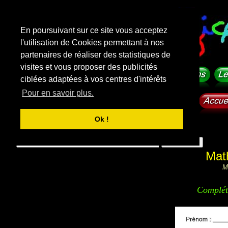
En poursuivant sur ce site vous acceptez
l'utilisation de Cookies permettant à nos
partenaires de réaliser des statistiques de
visites et vous proposer des publicités
ciblées adaptées à vos centres d'intérêts
Pour en savoir plus.
Ok !
f
i
c
h
e
-
m
a
t
e
r
n
e
l
l
e
.
com
Rechercher sur le site
Mat
M
Compléte