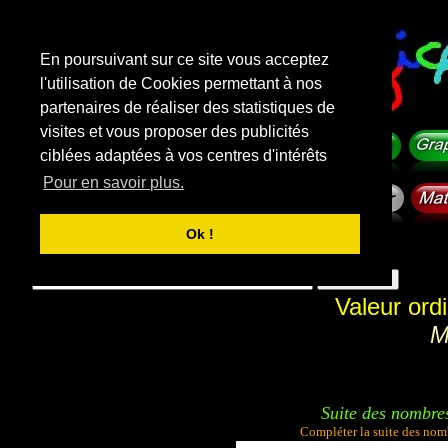
En poursuivant sur ce site vous acceptez
l'utilisation de Cookies permettant à nos
partenaires de réaliser des statistiques de
visites et vous proposer des publicités
ciblées adaptées à vos centres d'intérêts
Pour en savoir plus.
Ok !
f
i
c
h
e
-
m
a
t
e
r
n
e
l
l
e
.
com
Rechercher sur le site
Valeur ord
M
Suite des nombre
Compléter la suite des nom