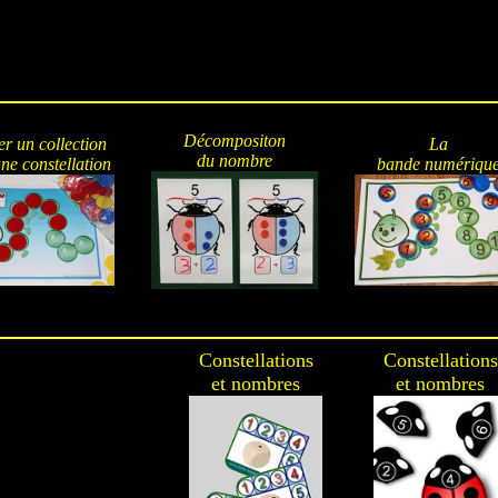
Décompositon
er un collection
La
du nombre
ne constellation
bande numériqu
Constellations
Constellations
et nombres
et nombres