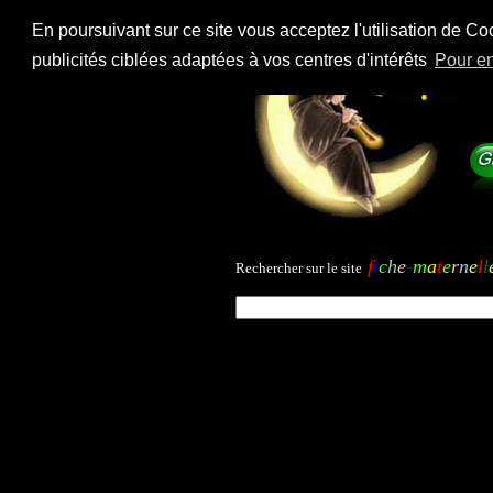
En poursuivant sur ce site vous acceptez l'utilisation de Co
publicités ciblées adaptées à vos centres d'intérêts
Pour en
f
i
c
h
e
-
m
a
t
e
r
n
e
l
l
Rechercher sur le site