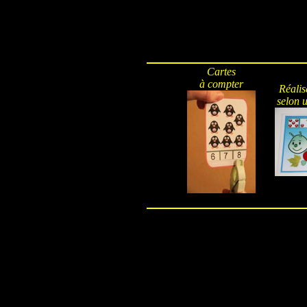
Cartes
à compter
Réalis
selon u