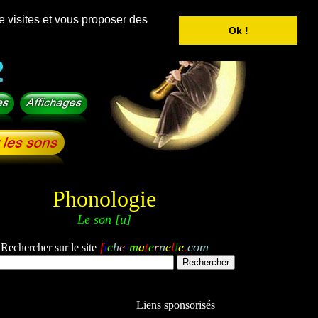
e visites et vous proposer des
Ok !
Phonologie
Le son [u]
f
i
c
h
e
-
m
a
t
e
r
n
e
l
l
e
.
com
Rechercher sur le site
Liens sponsorisés