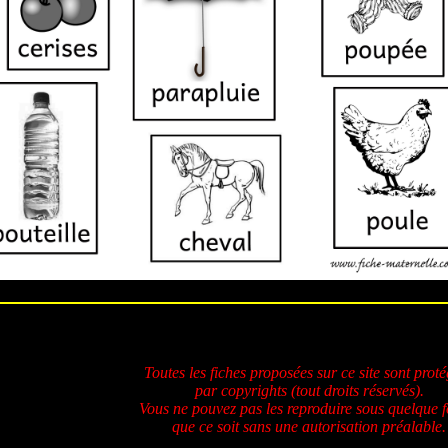
Toutes les fiches proposées sur ce site sont prot
par copyrights (tout droits réservés).
Vous ne pouvez pas les reproduire sous quelque 
que ce soit sans une autorisation préalable.