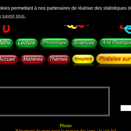
okies permettant à nos partenaires de réaliser des statistiques d
 savoir plus.
Phono
Répertoire de mots pour la maison des sons : le son [u]