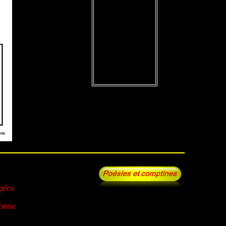
égées
forme