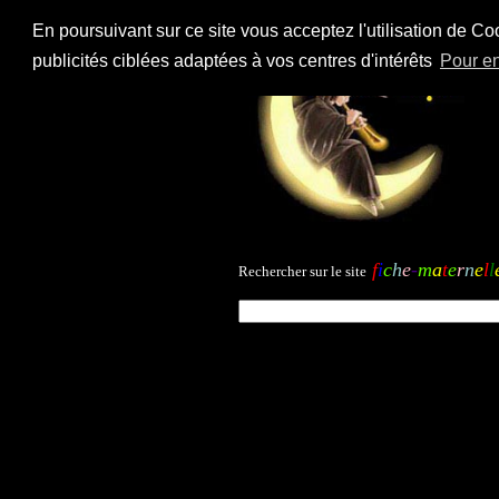
En poursuivant sur ce site vous acceptez l'utilisation de Co
publicités ciblées adaptées à vos centres d'intérêts
Pour en
f
i
c
h
e
-
m
a
t
e
r
n
e
l
l
Rechercher sur le site