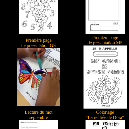
Première page
Première page
de présentation MS
de présentation GS
Lecture du mot
Coloriage
septembre
"La rentrée de Dora"