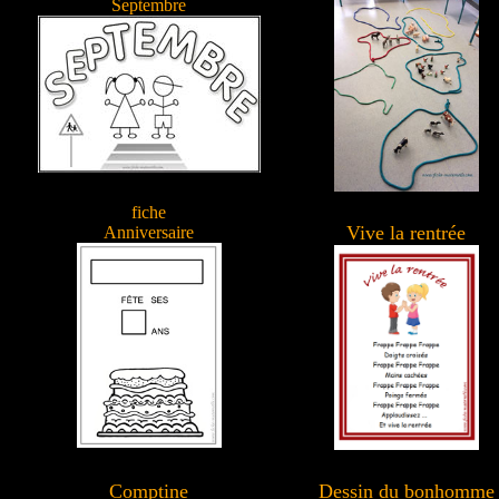
Septembre
fiche
Vive la rentrée
Anniversaire
Comptine
Dessin du bonhomme