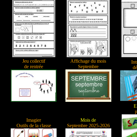
Jeu collectif
Affichage du mois
Int
de rentrée
Septembre
d
E
Imagier
Mois de
Outils de la classe
Septembre 2025-2026