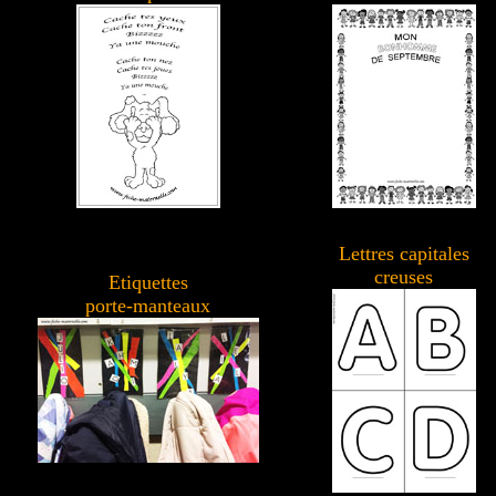
Lettres capitales
creuses
Etiquettes
porte-manteaux