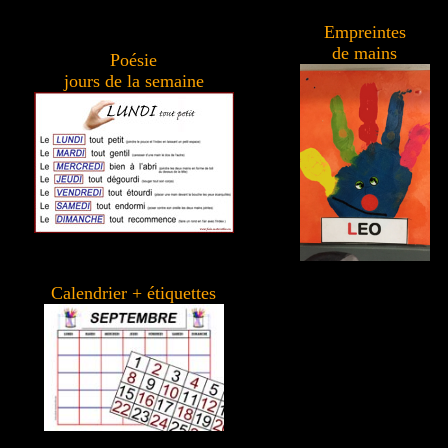
Empreintes
de mains
Poésie
jours de la semaine
Calendrier + étiquettes