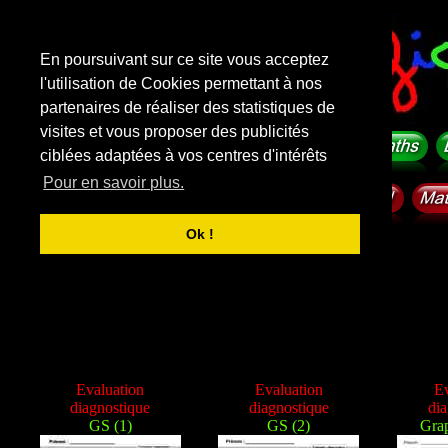
En poursuivant sur ce site vous acceptez
l'utilisation de Cookies permettant à nos
partenaires de réaliser des statistiques de
visites et vous proposer des publicités
ciblées adaptées à vos centres d'intérêts
Pour en savoir plus.
Ok !
Rechercher sur le site
f
i
c
h
e
-
m
a
t
e
r
n
e
l
l
e
.
com
Evaluation
Evaluation
Ev
diagnostique
diagnostique
dia
GS (1)
GS (2)
Gra