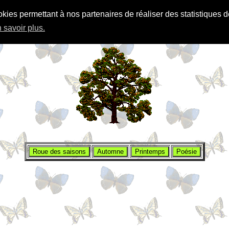
okies permettant à nos partenaires de réaliser des statistiques d
 savoir plus.
Les 4
SAISONS
en maternelle