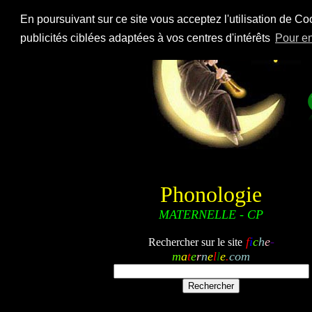
En poursuivant sur ce site vous acceptez l'utilisation de Co
publicités ciblées adaptées à vos centres d'intérêts
Pour en
Phonologie
MATERNELLE - CP
f
i
c
h
e
-
Rechercher sur le site
m
a
t
e
r
n
e
l
l
e
.
com