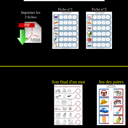
Fiche n°1
Fiche n°3
Imprimer les
3 fiches
Son final d'un mot
Jeu des paires