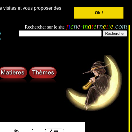
e visites et vous proposer des
Ok !
f
i
c
h
e
-
m
a
t
e
r
n
e
l
l
e
.
com
Rechercher sur le site