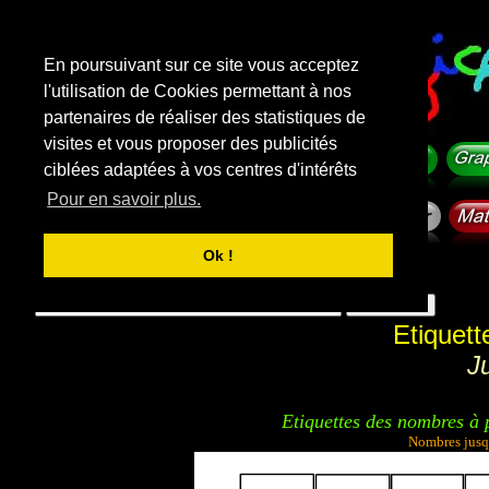
En poursuivant sur ce site vous acceptez
l'utilisation de Cookies permettant à nos
partenaires de réaliser des statistiques de
visites et vous proposer des publicités
ciblées adaptées à vos centres d'intérêts
Pour en savoir plus.
Ok !
f
i
c
h
e
-
m
a
t
e
r
n
e
l
l
e
.
com
Rechercher sur le site
Etiquet
J
Etiquettes des nombres à p
Nombres jusq