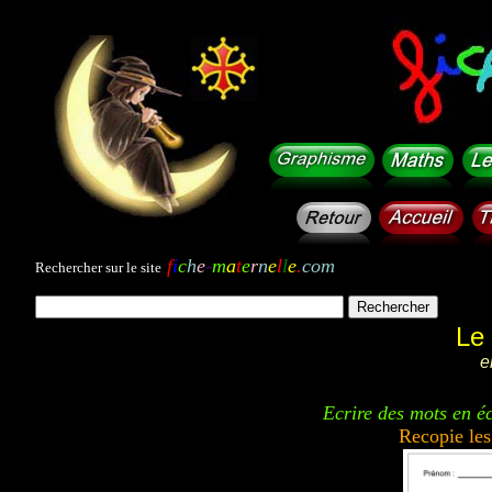
f
i
c
h
e
-
m
a
t
e
r
n
e
l
l
e
.
com
Rechercher sur le site
Le
e
Ecrire des mots en éc
Recopie le