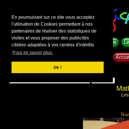
En poursuivant sur ce site vous acceptez
l'utilisation de Cookies permettant à nos
partenaires de réaliser des statistiques de
visites et vous proposer des publicités
ciblées adaptées à vos centres d'intérêts
Pour en savoir plus.
Ok !
f
i
c
h
e
-
m
a
t
e
r
n
e
l
l
e
.
com
Rechercher sur le site
Mat
Les
Nom