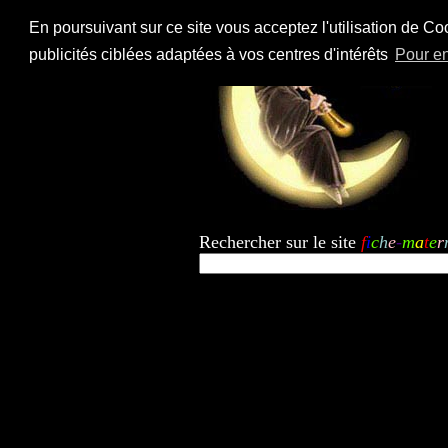
En poursuivant sur ce site vous acceptez l'utilisation de Co
publicités ciblées adaptées à vos centres d'intérêts
Pour en
Rechercher sur le site
f
i
c
h
e
-
m
a
t
e
r