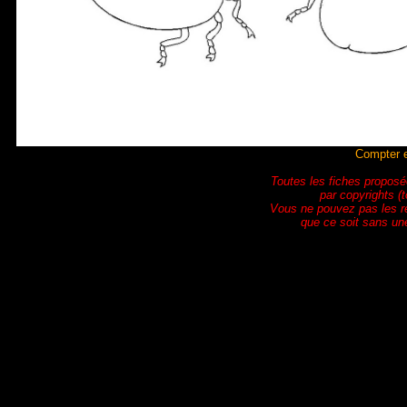
Compter e
Toutes les fiches proposé
par copyrights (t
Vous ne pouvez pas les r
que ce soit sans une