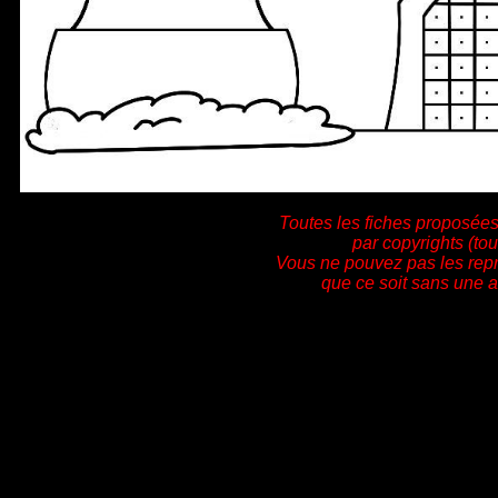
Toutes les fiches proposées
par copyrights (tou
Vous ne pouvez pas les rep
que ce soit sans une a