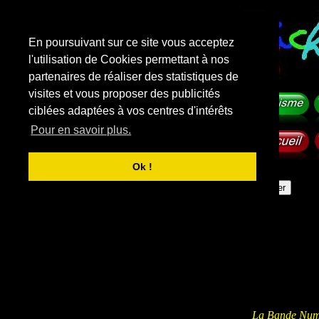
En poursuivant sur ce site vous acceptez
l'utilisation de Cookies permettant à nos
partenaires de réaliser des statistiques de
visites et vous proposer des publicités
ciblées adaptées à vos centres d'intérêts
Pour en savoir plus.
Ok !
f
i
c
h
e
-
m
a
t
e
r
n
e
l
l
e
.
com
Rechercher sur le site
La Bande Num