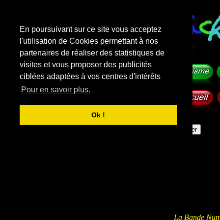
En poursuivant sur ce site vous acceptez
l'utilisation de Cookies permettant à nos
partenaires de réaliser des statistiques de
visites et vous proposer des publicités
ciblées adaptées à vos centres d'intérêts
Pour en savoir plus.
Ok !
f
i
c
h
e
-
m
a
t
e
r
n
e
l
l
e
.
com
Rechercher sur le site
La Bande Num