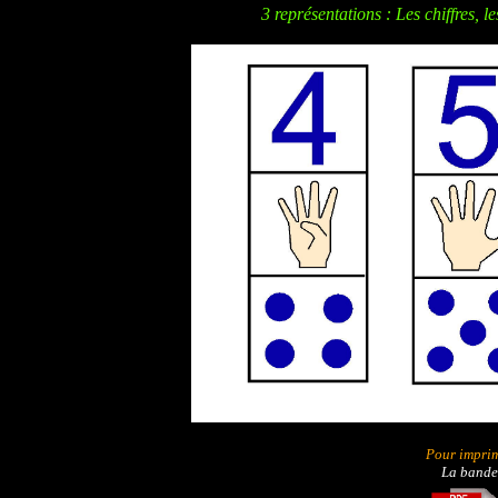
3 représentations : Les chiffres, le
Pour impri
La bande