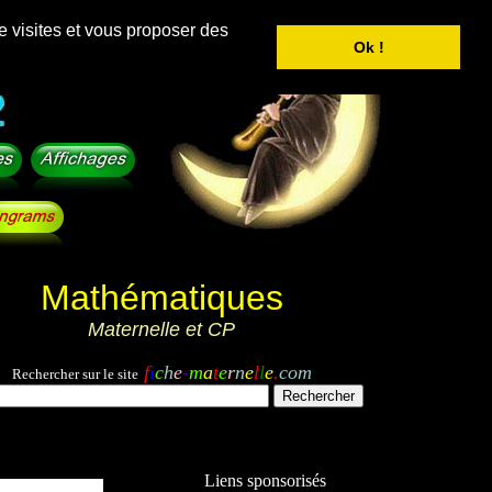
e visites et vous proposer des
Ok !
Mathématiques
Maternelle et CP
f
i
c
h
e
-
m
a
t
e
r
n
e
l
l
e
.
com
Rechercher sur le site
Liens sponsorisés