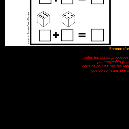
Somme d'un
Toutes les fiches proposées
par copyrights (tou
Vous ne pouvez pas les rep
que ce soit sans une a